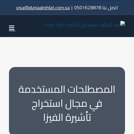
Ski
اتصل بنا 0501628878
|
visa@duniaalrehlat.com.sa
t
conten
المصطلحات المستخدمة
في مجال استخراج
تأشيرة الفيزا