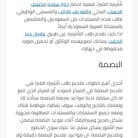
تأشيرة الفيزا، فعليه احضار
جواز سفره
و
كشف
الحساب
البنكي و
التعريف بالراتب
والمسمى الوظيفي.
تطلب هذه المستندات من السعوديين والمقيمين
بالمملكة العربية السعودية أيضاً.
اذا كنت تقدم طلب التأشيرة عن طريق
تطبيق دنيا
الرحلات
يمكنك تصويرهذه الوثائق أو تحميل صورة
محفوظة في جهازك.
البصمة
أحدى أهم خطوات تقديم طلب تأشيرة الفيزا هي
تقديم البصمة في المركز الموحد أو المركز الذي تتبع
له كل سفارة. لدينا مواعد سريعة للبصمة سنأخذ لك
ونعلمك بالتاريخ والوقت. سوف ينتظرك موظفنا هناك
ومعه جميع الاستمارات والمستندات المطلوبة مجهزة
بشكل صحيح وسيرافقك أثناء موعد البصمة ليضمن
سير الأمور بشكل سليم، ما عليك سوى الحضور
وتقديم البصمة. ان مواعيد تقديم البصمة دقيقة ولا