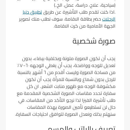
(سياحية، علاج، دراسة، عمل. الخ..)
.اذا كنت تقدم طلب التأشيرة عن طريق
تطبيق دنيا
الرحلات
حضر بطاقة الاقامة. سوف نطلب منك تصوير
الجهة الأمامية من كرت الاقامة.
صورة شخصية
يجب أن تكون الصورة ملونة وبخلفية بيضاء، بدون
تعديل للوجه وواضحة، يجب أن يغطي الوجهه ٦٠-٧٠٪
من مساحة الصورة وليست أقدم من ٦ أشهر. بالنسبة
للرجل بدون شماغ وبالنسبة للمرأة يجب أن تكون
مكشوفة الوجه مع ظهور منابت الشعر.. ان كل
سفارة تحدد مقاسات الصورة الشخصية المقدمة مع
طلب تأشيرة الفيزا لذا نرجو التأكد من المقاسات. في
حال لن تستطيعو تأمين الصورة بهذة المقاسات
سنهتم بذلك ونعدل الصورة لتوافق احتياجات السفارة.
تعريف بالراتب والمسمى