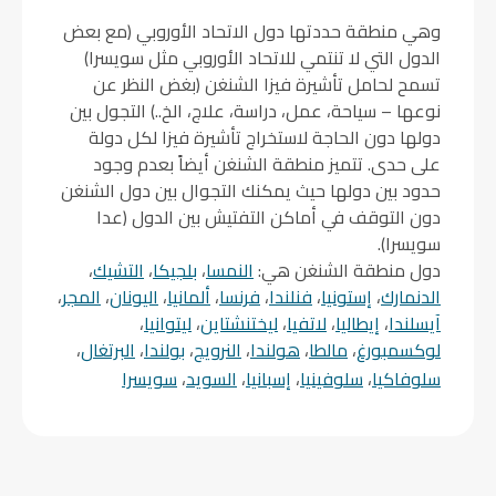
وهي منطقة حددتها دول الاتحاد الأوروبي (مع بعض
الدول التي لا تنتمي للاتحاد الأوروبي مثل سويسرا)
تسمح لحامل تأشيرة فيزا الشنغن (بغض النظر عن
نوعها – سياحة، عمل، دراسة، علاج، الخ..) التجول بين
دولها دون الحاجة لاستخراج تأشيرة فيزا لكل دولة
على حدى. تتميز منطقة الشنغن أيضاً بعدم وجود
حدود بين دولها حيث يمكنك التجوال بين دول الشنغن
دون التوقف في أماكن التفتيش بين الدول (عدا
سويسرا).
دول منطقة الشنغن هي:
النمسا
،
بلجيكا
،
التشيك
،
الدنمارك
،
إستونيا
،
فنلندا
،
فرنسا
،
ألمانيا
،
اليونان
،
المجر
،
آيسلندا
،
إيطاليا
،
لاتفيا
،
ليختنشتاين
،
ليتوانيا
،
لوكسمبورغ
،
مالطا
،
هولندا
،
النرويج
،
بولندا
،
البرتغال
،
سلوفاكيا
،
سلوفينيا
،
إسبانيا
،
السويد
،
سويسرا