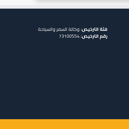
فئة الترخيص:
وﻛﺎﻟﺔ اﻟﺴﻔﺮ واﻟﺴﻴﺎﺣﺔ
رﻗﻢ الترخيص:
73100554