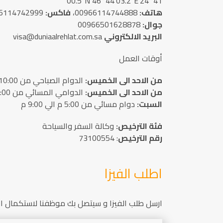
24°41’00.5″N 46°44’03.2″E
هاتف:
00966114744888،
فاكس:
00966114742999
جوال:
00966501628878
البريد الالكتروني
visa@duniaalrehlat.com.sa
أوقات العمل
من الاحد الى الخميس:
الدوام الصباحي من 10:00 ص الي 12:00 ظهرا
من الاحد الى الخميس:
الدوامي المسائي من 4:00 م الي 10:00 م
السبت:
دوام مسائي من 5:00 م الي 9:00 م
فئة الترخيص:
وﻛﺎﻟﺔ اﻟﺴﻔﺮ واﻟﺴﻴﺎﺣﺔ
رﻗﻢ الترخيص
: 73100554
اطلب الفيزا
ارسل طلب الفيزا و سيتصل بك موظفنا لاستكمال الا